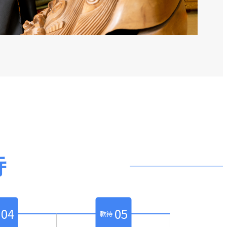
待
04
05
款待