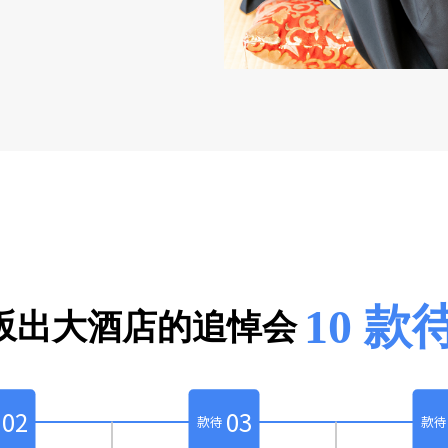
10 款
坂出大酒店的追悼会
02
03
款待
款待