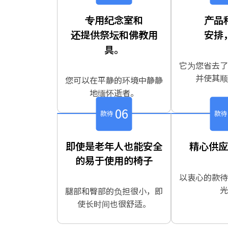
专用纪念室和
产品
还提供祭坛和佛教用
安排
具。
它为您省去了
并使其顺
您可以在平静的环境中静静
地缅怀逝者。
06
款待
款待
即使是老年人也能安全
精心供应
的易于使用的椅子
以衷心的款待
光
腿部和臀部的负担很小，即
使长时间也很舒适。