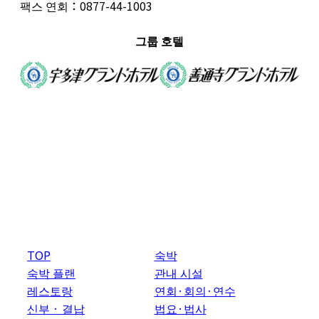
팩스 연회：0877-44-1003
그룹 호텔
TOP
숙박
숙박 플랜
관내 시설
레스토랑
연회·회의·연수
신부 · 결납
법요·법사