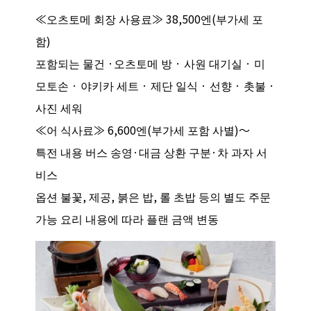
≪오츠토메 회장 사용료≫ 38,500엔(부가세 포
함)
포함되는 물건 ·오츠토메 방 · 사원 대기실 · 미
모토손 · 야키카 세트 · 제단 일식 · 선향 · 촛불 ·
사진 세워
≪어 식사료≫ 6,600엔(부가세 포함 사별)～
특전 내용 버스 송영·대금 상환 구분·차 과자 서
비스
옵션 불꽃, 제공, 붉은 밥, 롤 초밥 등의 별도 주문
가능 요리 내용에 따라 플랜 금액 변동