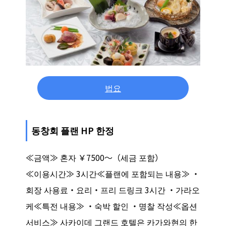
법요
동창회 플랜 HP 한정
≪금액≫ 혼자 ￥7500～（세금 포함）
≪이용시간≫ 3시간≪플랜에 포함되는 내용≫ ・
회장 사용료・요리・프리 드링크 3시간 ・가라오
케≪특전 내용≫ ・숙박 할인 ・명찰 작성≪옵션
서비스≫ 사카이데 그랜드 호텔은 카가와현의 한